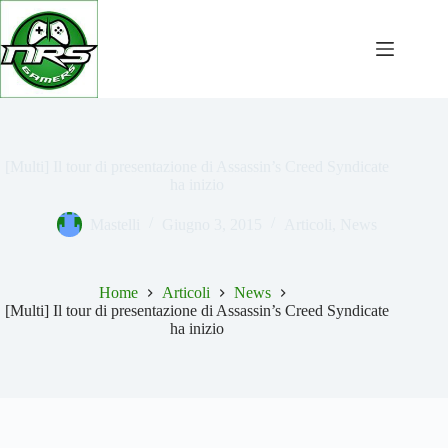
Salta
al
contenuto
[Multi] Il tour di presentazione di Assassin’s Creed Syndicate
ha inizio
Mastelli
Giugno 3, 2015
Articoli
,
News
Home
Articoli
News
[Multi] Il tour di presentazione di Assassin’s Creed Syndicate
ha inizio