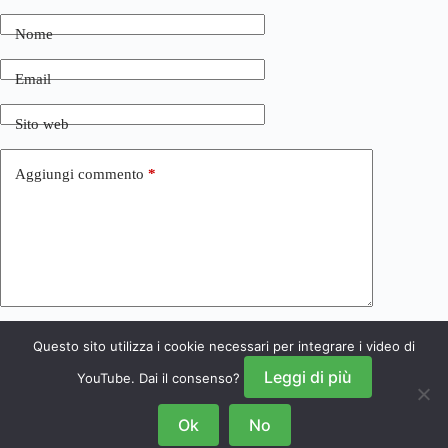
Nome
Email
Sito web
Aggiungi commento
*
Questo sito utilizza i cookie necessari per integrare i video di
Invia commento
Leggi di più
YouTube. Dai il consenso?
Ok
No