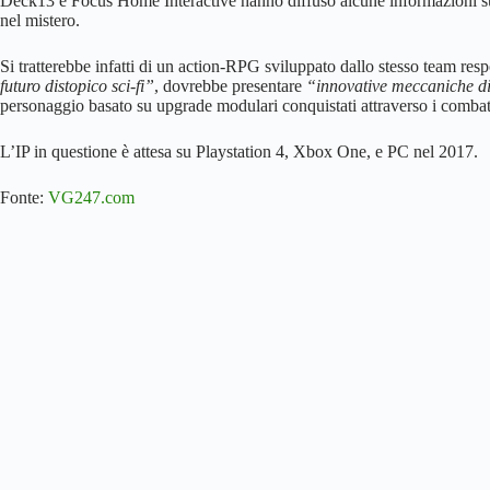
Deck13 e Focus Home Interactive hanno diffuso alcune informazioni su
nel mistero.
Si tratterebbe infatti di un action-RPG sviluppato dallo stesso team respo
futuro distopico sci-fi”
, dovrebbe presentare
“innovative meccaniche d
personaggio basato su upgrade modulari conquistati attraverso i combatt
L’IP in questione è attesa su Playstation 4, Xbox One, e PC nel 2017.
Fonte:
VG247.com