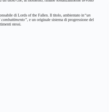
 un titolo che, al momento, rimane sostanzialmente avvolto
nsabile di Lords of the Fallen. Il titolo, ambientato in
“un
i combattimento”
, e un originale sistema di progressione del
imenti stessi.