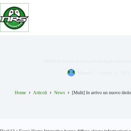
Salta
al
contenuto
[Multi] In arrivo un nuovo titolo dagli sviluppat
Mastelli
Giugno 12, 2015
Home
Articoli
News
[Multi] In arrivo un nuovo titolo