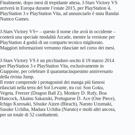
Finalmente, dopo mesi di trepidante attesa, J-Stars Victory VS
arriverà in Europa durante l’estate 2015, per PlayStation 4,
PlayStation 3 e PlayStation Vita, ad annunciarlo è stata Bandai
Namco Games.
J-Stars Victory VS+ – questo il nome che avrà in occidente –
conterà una speciale modalità Arcade, mentre la versione per
PlayStation 4 godrà di un comparto tecnico migliorato.
Maggiori informazioni verranno rilasciate nel corso dei mesi.
J-Stars Victory VS è un picchiaduro uscito il 19 marzo 2014
per PlayStation 3 e PlayStation Vita, esclusivamente in
Giappone, per celebrare il quarantacinquesimo anniversario
della rivista Jump.
Il roster comprende i protagonisti dei manga più famosi
rilasciati nella terra del Sol Levante, tra cui: Son Goku,
Vegeta, Freezer (Dragon Ball Z), Monkey D. Rufy, Boa
Hancock, Akainu Sakazuki, Portuguese D. Ace (One Piece),
Ichigo Kurosaki, Sōsuke Aizen (Bleach), Naruto Uzumaki,
Sasuke Uchiha, Madara Uchiha (Naruto) e molti altri ancora,
per un totale di 52 combattenti.