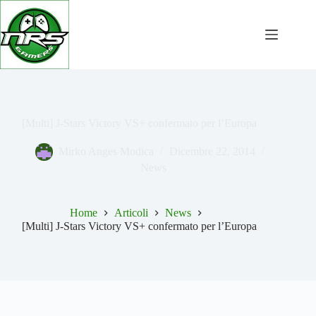
Salta
al
contenuto
[Multi] J-Stars Victory VS+ confermato per l’Europa
Mirko Anges Modica
Dicembre 22, 2014
News
Home
Articoli
News
[Multi] J-Stars Victory VS+ confermato per l’Europa