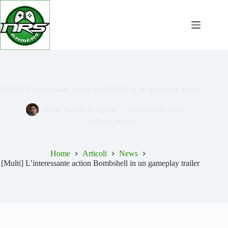
Salta
al
contenuto
[Multi] L’interessante action Bombshell in un gameplay trailer
Dario Naares Scarpello
Giugno 26, 2015
Articoli
,
News
Home
Articoli
News
[Multi] L’interessante action Bombshell in un gameplay trailer