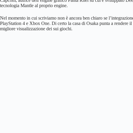
Capcom, autrice dell’engine grafico Panta Rhei su cui è sviluppato D
tecnologia Mantle al proprio engine.
Nel momento in cui scriviamo non è ancora ben chiaro se l’integrazion
PlayStation 4 e Xbox One. Di certo la casa di Osaka punta a rendere il 
migliore visualizzazione dei sui giochi.