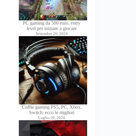
PC gaming da 500 euro, entry
level per iniziare a giocare
Settembre 20, 2024
Cuffie gaming PS5, PC, Xbox,
Switch: ecco le migliori
Luglio 20, 2024