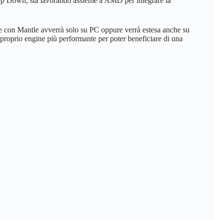
eep Down, sta lavorando assieme a AMD per integrare la
e con Mantle avverrà solo su PC oppure verrà estesa anche su
proprio engine più performante per poter beneficiare di una