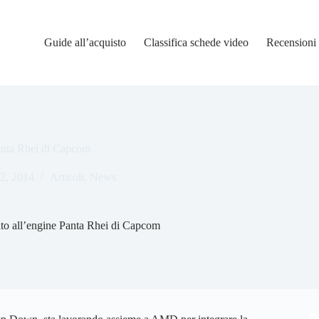
Guide all’acquisto
Classifica schede video
Recensioni
Panta Rhei di Capcom
2, 2014
Articoli
,
News
ato all’engine Panta Rhei di Capcom