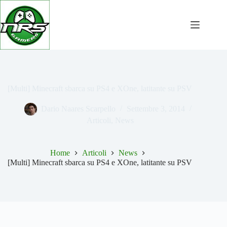
Salta
al
contenuto
[Multi] Minecraft sbarca su PS4 e XOne, latitante su PSV
Dario Naares Scarpello
Settembre 3, 2014
Articoli
,
News
Home
Articoli
News
[Multi] Minecraft sbarca su PS4 e XOne, latitante su PSV