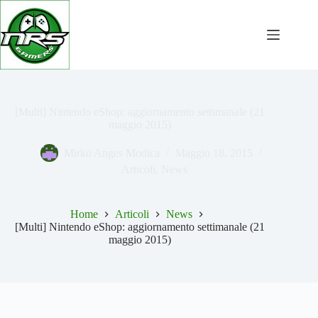
Salta
al
contenuto
[Multi] Nintendo eShop: aggiornamento settimanale (21
maggio 2015)
Mirko Anges Modica
Maggio 18, 2015
Articoli
,
News
Home
Articoli
News
[Multi] Nintendo eShop: aggiornamento settimanale (21
maggio 2015)