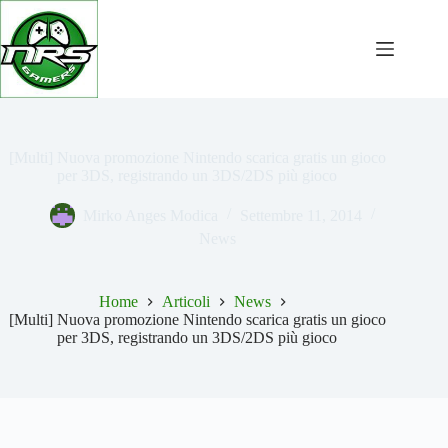
Salta
al
contenuto
[Multi] Nuova promozione Nintendo scarica gratis un gioco
per 3DS, registrando un 3DS/2DS più gioco
Mirko Anges Modica
Settembre 11, 2014
News
Home
Articoli
News
[Multi] Nuova promozione Nintendo scarica gratis un gioco
per 3DS, registrando un 3DS/2DS più gioco