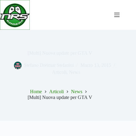
Salta
al
contenuto
[Multi] Nuova update per GTA V
Stefano Dreimar Stefanini
Marzo 13, 2015
Articoli
,
News
Home
Articoli
News
[Multi] Nuova update per GTA V