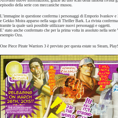
Arrivano nuove informazioni, grazie ad uno scan della famosa rivista g
episodio della serie con meccaniche musou.
L’immagine in questione conferma i personaggi di Emporio Ivankov e M
e Gekko Moira apparso nella saga di Thriller Bark. La rivista conferm
tramite la quale sarà possibile utilizzare nuovi personaggi e oggetti.
E’ stato anche confermato che per la prima volta in assoluto nella serie 
esempio Ozu.
One Piece Pirate Warriors 3 è previsto per questa estate su Steam, PlayS