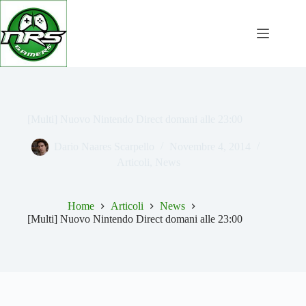
Salta
al
contenuto
[Multi] Nuovo Nintendo Direct domani alle 23:00
Dario Naares Scarpello
Novembre 4, 2014
Articoli
,
News
Home
Articoli
News
[Multi] Nuovo Nintendo Direct domani alle 23:00