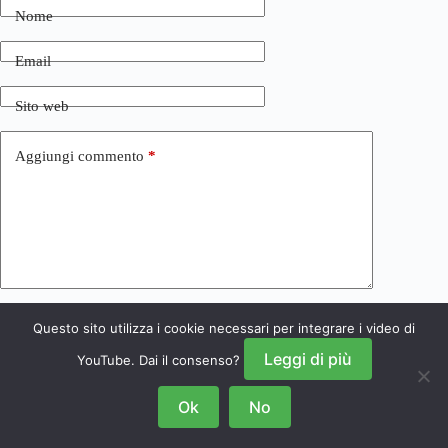
Nome
Email
Sito web
Aggiungi commento
*
Questo sito utilizza i cookie necessari per integrare i video di
Invia commento
Leggi di più
YouTube. Dai il consenso?
Ok
No
Copyright © 2026 NRSGamers