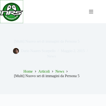
Salta
al
contenuto
[Multi] Nuovo set di immagini da Persona 5
Dario Naares Scarpello
Maggio 2, 2015
News
Home
Articoli
News
[Multi] Nuovo set di immagini da Persona 5