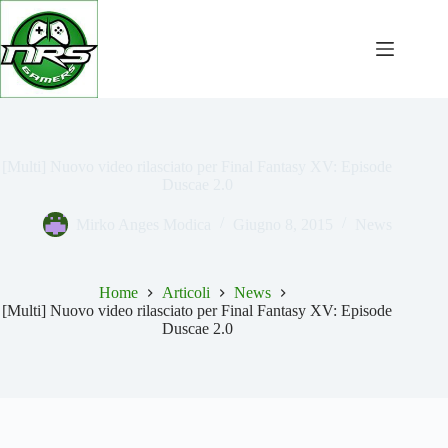
Salta
al
contenuto
[Multi] Nuovo video rilasciato per Final Fantasy XV: Episode
Duscae 2.0
Mirko Anges Modica
Giugno 8, 2015
News
Home
Articoli
News
[Multi] Nuovo video rilasciato per Final Fantasy XV: Episode
Duscae 2.0