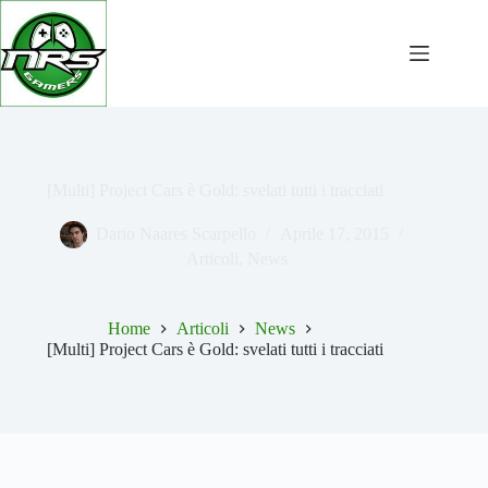
Salta
al
contenuto
[Multi] Project Cars è Gold: svelati tutti i tracciati
Dario Naares Scarpello
Aprile 17, 2015
Articoli
,
News
Home
Articoli
News
[Multi] Project Cars è Gold: svelati tutti i tracciati