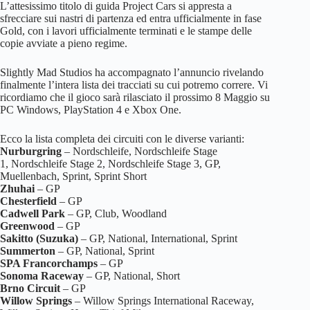
L’attesissimo titolo di guida Project Cars si appresta a
sfrecciare sui nastri di partenza ed entra ufficialmente in fase
Gold, con i lavori ufficialmente terminati e le stampe delle
copie avviate a pieno regime.
Slightly Mad Studios ha accompagnato l’annuncio rivelando
finalmente l’intera lista dei tracciati su cui potremo correre. Vi
ricordiamo che il gioco sarà rilasciato il prossimo 8 Maggio su
PC Windows, PlayStation 4 e Xbox One.
Ecco la lista completa dei circuiti con le diverse varianti:
Nurburgring
– Nordschleife, Nordschleife Stage
1, Nordschleife Stage 2, Nordschleife Stage 3, GP,
Muellenbach, Sprint, Sprint Short
Zhuhai
– GP
Chesterfield
– GP
Cadwell Park
– GP, Club, Woodland
Greenwood
– GP
Sakitto (Suzuka)
– GP, National, International, Sprint
Summerton
– GP, National, Sprint
SPA Francorchamps
– GP
Sonoma Raceway
– GP, National, Short
Brno Circuit
– GP
Willow Springs
– Willow Springs International Raceway,