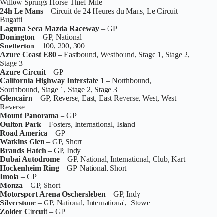
Willow Springs Horse Thief Mile
24h Le Mans
– Circuit de 24 Heures du Mans, Le Circuit
Bugatti
Laguna Seca Mazda Raceway
– GP
Donington
– GP, National
Snetterton
– 100, 200, 300
Azure Coast E80
– Eastbound, Westbound, Stage 1, Stage 2,
Stage 3
Azure Circuit
– GP
California Highway Interstate 1
– Northbound,
Southbound, Stage 1, Stage 2, Stage 3
Glencairn
– GP, Reverse, East, East Reverse, West, West
Reverse
Mount Panorama
– GP
Oulton Park
– Fosters, International, Island
Road America
– GP
Watkins Glen
– GP, Short
Brands Hatch
– GP, Indy
Dubai Autodrome
– GP, National, International, Club, Kart
Hockenheim Ring
– GP, National, Short
Imola
– GP
Monza
– GP, Short
Motorsport Arena Oschersleben
– GP, Indy
Silverstone
– GP, National, International, Stowe
Zolder Circuit
– GP