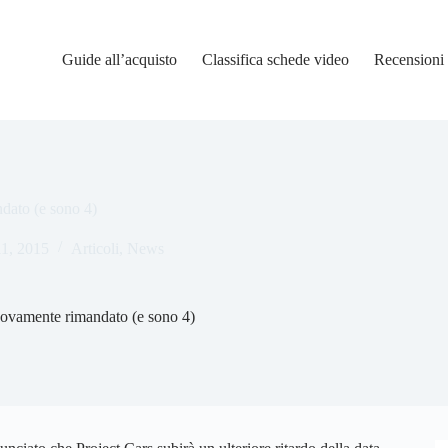
Guide all’acquisto
Classifica schede video
Recensioni
dato (e sono 4)
1, 2015
Articoli
,
News
uovamente rimandato (e sono 4)