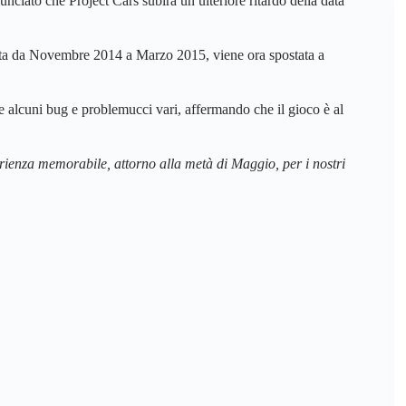
iato che Project Cars subirà un ulteriore ritardo della data
iata da Novembre 2014 a Marzo 2015, viene ora spostata a
e alcuni bug e problemucci vari, affermando che il gioco è al
rienza memorabile, attorno alla metà di Maggio, per i nostri