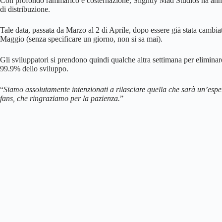
Con profondo rammarico e costernazione, Slightly Mad Studios ha annunc
di distribuzione.
Tale data, passata da Marzo al 2 di Aprile, dopo essere già stata camb
Maggio (senza specificare un giorno, non si sa mai).
Gli sviluppatori si prendono quindi qualche altra settimana per eliminar
99.9% dello sviluppo.
“
Siamo assolutamente intenzionati a rilasciare quella che sarà un’espe
fans, che ringraziamo per la pazienza.
”