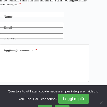
Il tuo indirizzo email non sarà pubblicato.
I campi obbligatori sono
contrassegnati
*
Nome
Email
Sito web
Aggiungi commento
*
Questo sito utilizza i cookie necessari per integrare i video di
Invia commento
Leggi di più
YouTube. Dai il consenso?