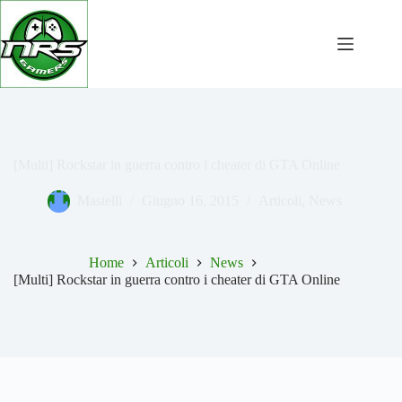
Salta
al
contenuto
[Multi] Rockstar in guerra contro i cheater di GTA Online
Mastelli
Giugno 16, 2015
Articoli
,
News
Home
Articoli
News
[Multi] Rockstar in guerra contro i cheater di GTA Online