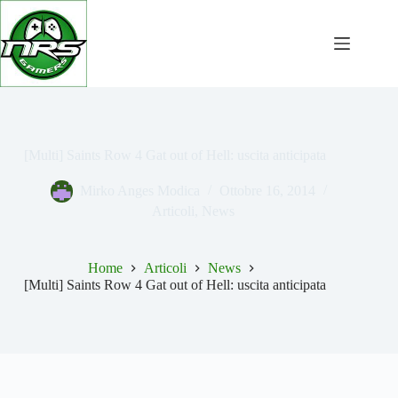
Salta
al
contenuto
[Multi] Saints Row 4 Gat out of Hell: uscita anticipata
Mirko Anges Modica
Ottobre 16, 2014
Articoli
,
News
Home
Articoli
News
[Multi] Saints Row 4 Gat out of Hell: uscita anticipata