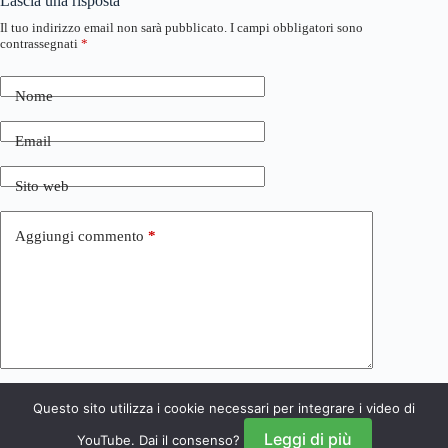
Lascia una risposta
Il tuo indirizzo email non sarà pubblicato.
I campi obbligatori sono
contrassegnati
*
Nome
Email
Sito web
Aggiungi commento
*
Questo sito utilizza i cookie necessari per integrare i video di
Invia commento
Leggi di più
YouTube. Dai il consenso?