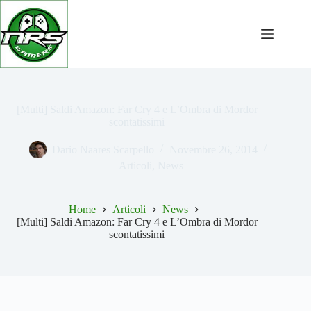
Salta
al
contenuto
[Multi] Saldi Amazon: Far Cry 4 e L’Ombra di Mordor
scontatissimi
Dario Naares Scarpello
Novembre 26, 2014
Articoli
,
News
Home
Articoli
News
[Multi] Saldi Amazon: Far Cry 4 e L’Ombra di Mordor
scontatissimi