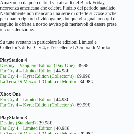
Amazon ha da poco dato il via ai saldi del Black Friday,
ricorrenza americana che celebra l’inizio del periodo natalizio.
Naturalmente non mancano una serie di offerte succose anche
per quanto riguarda i videogame, dunque vi segnaliamo qui di
seguito le offerte a nostro avviso più meritevoli di essere prese
in considerazione.
Su tutte svettano in particolare le edizioni Limited e
Collector’s di Far Cry 4, e l’eccellente L’Ombra di Mordor.
PlayStation 4
Destiny – Vanguard Edition (Day-One)
| 39.98
Far Cry 4 – Limited Edition
| 44.98€
Far Cry 4 – Kyrat Edition (Collector’s)
| 69.99€
La Terra Di Mezzo: L’Ombra di Mordor
| 34.98€
Xbox One
Far Cry 4 – Limited Edition
| 44.98€
Far Cry 4 – Kyrat Edition (Collector’s)
| 69.99€
PlayStation 3
Destiny (Standard)
| 39.98€
Far Cry 4 – Limited Edition
| 40.98€
La Terra Di Mezzo: L’Ombra di Mordor
| 29.98€