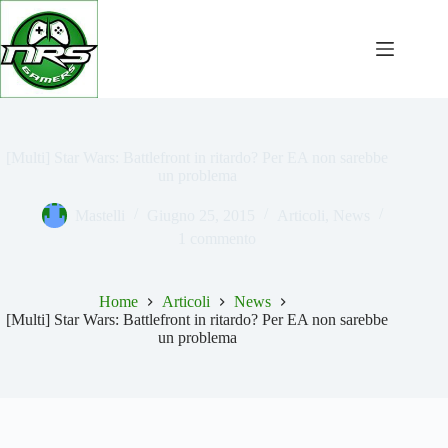
Salta
al
contenuto
[Multi] Star Wars: Battlefront in ritardo? Per EA non sarebbe
un problema
Mastelli
Giugno 25, 2015
Articoli
,
News
1 commento
Home
Articoli
News
[Multi] Star Wars: Battlefront in ritardo? Per EA non sarebbe
un problema