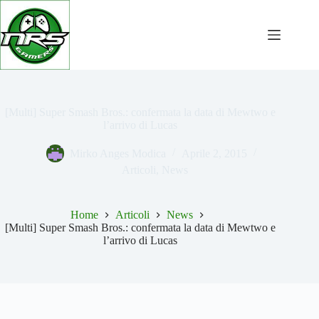
Salta
al
contenuto
[Multi] Super Smash Bros.: confermata la data di Mewtwo e
l’arrivo di Lucas
Mirko Anges Modica
Aprile 2, 2015
Articoli
,
News
Home
Articoli
News
[Multi] Super Smash Bros.: confermata la data di Mewtwo e
l’arrivo di Lucas