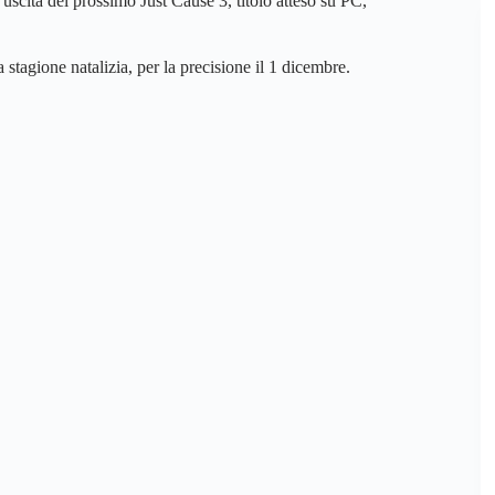
 uscita del prossimo Just Cause 3, titolo atteso su PC,
 stagione natalizia, per la precisione il 1 dicembre.