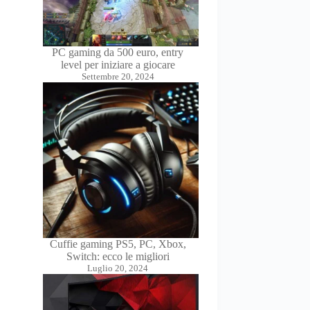
PC gaming da 500 euro, entry
level per iniziare a giocare
Settembre 20, 2024
Cuffie gaming PS5, PC, Xbox,
Switch: ecco le migliori
Luglio 20, 2024