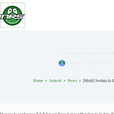
Salta
al
contenuto
[Multi] Svelata la data di uscita di
Mastelli
Giugno 16, 2015
Home
Articoli
News
[Multi] Svelata la d