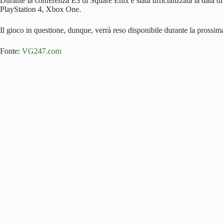
Durante la conferenza E3 di Square Enix è stata ufficializzata la data di
PlayStation 4, Xbox One.
Il gioco in questione, dunque, verrà reso disponibile durante la prossima
Fonte:
VG247.com