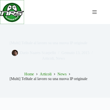
Salta
al
contenuto
[Multi] Telltale al lavoro su una nuova IP originale
Dario Naares Scarpello
Gennaio 13, 2015
Articoli
,
News
Home
Articoli
News
[Multi] Telltale al lavoro su una nuova IP originale