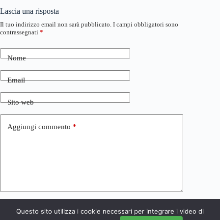
Lascia una risposta
Il tuo indirizzo email non sarà pubblicato.
I campi obbligatori sono
contrassegnati
*
Nome
Email
Sito web
Aggiungi commento
*
Questo sito utilizza i cookie necessari per integrare i video di
Invia commento