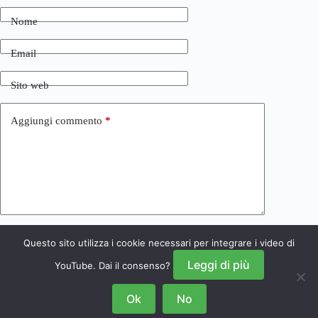
Nome
Email
Sito web
Aggiungi commento
*
Questo sito utilizza i cookie necessari per integrare i video di
Invia commento
Leggi di più
YouTube. Dai il consenso?
Ok
No