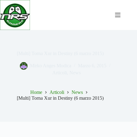
Salta
al
contenuto
[Multi] Torna Xur in Destiny (6 marzo 2015)
Mirko Anges Modica
Marzo 6, 2015
Articoli
,
News
Home
Articoli
News
[Multi] Torna Xur in Destiny (6 marzo 2015)