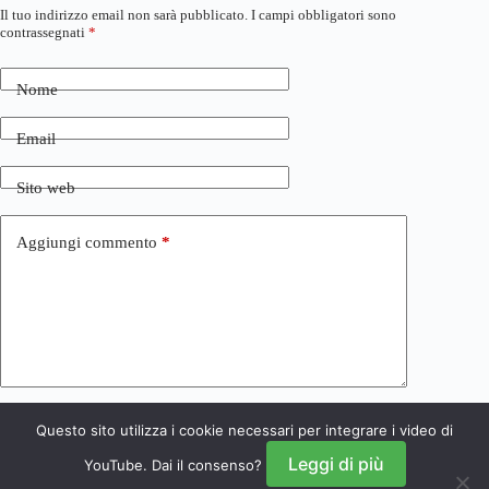
Il tuo indirizzo email non sarà pubblicato.
I campi obbligatori sono
contrassegnati
*
Nome
Email
Sito web
Aggiungi commento
*
Questo sito utilizza i cookie necessari per integrare i video di
Invia commento
Leggi di più
YouTube. Dai il consenso?