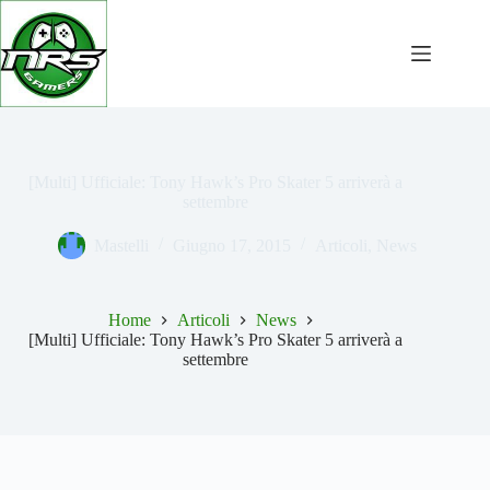
Salta
al
contenuto
[Multi] Ufficiale: Tony Hawk’s Pro Skater 5 arriverà a
settembre
Mastelli
Giugno 17, 2015
Articoli
,
News
Home
Articoli
News
[Multi] Ufficiale: Tony Hawk’s Pro Skater 5 arriverà a
settembre