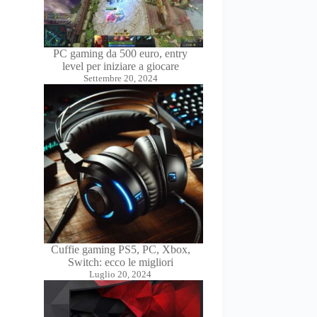
PC gaming da 500 euro, entry
level per iniziare a giocare
Settembre 20, 2024
Cuffie gaming PS5, PC, Xbox,
Switch: ecco le migliori
Luglio 20, 2024