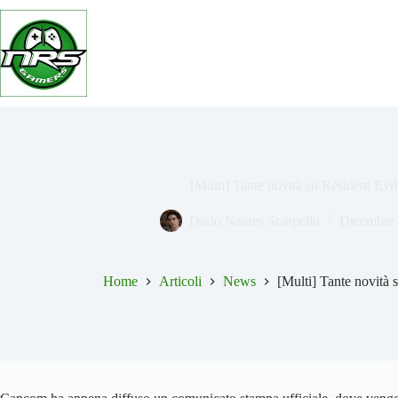
Salta
al
contenuto
[Multi] Tante novità su Resident Evil
Dario Naares Scarpello
Dicembre 
Home
Articoli
News
[Multi] Tante novità 