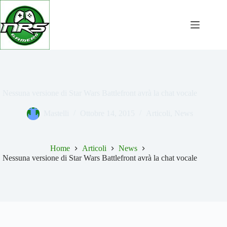
Salta
al
contenuto
Nessuna versione di Star Wars Battlefront avrà la chat vocale
Mastelli
Ottobre 14, 2015
Articoli
,
News
Home
Articoli
News
Nessuna versione di Star Wars Battlefront avrà la chat vocale