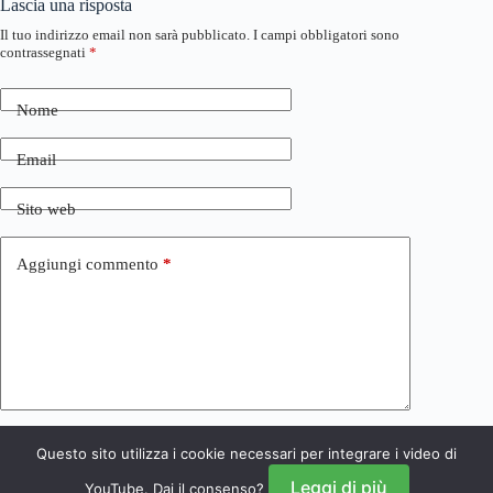
Lascia una risposta
Il tuo indirizzo email non sarà pubblicato.
I campi obbligatori sono
contrassegnati
*
Nome
Email
Sito web
Aggiungi commento
*
Questo sito utilizza i cookie necessari per integrare i video di
Invia commento
Leggi di più
YouTube. Dai il consenso?