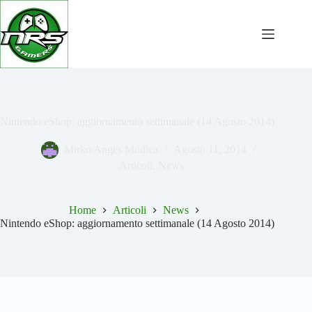
Salta
al
contenuto
Nintendo eShop: aggiornamento settimanale (14 Agosto 2014)
Mirko Anges Modica
Agosto 11, 2014
Articoli
,
News
Home
Articoli
News
Nintendo eShop: aggiornamento settimanale (14 Agosto 2014)