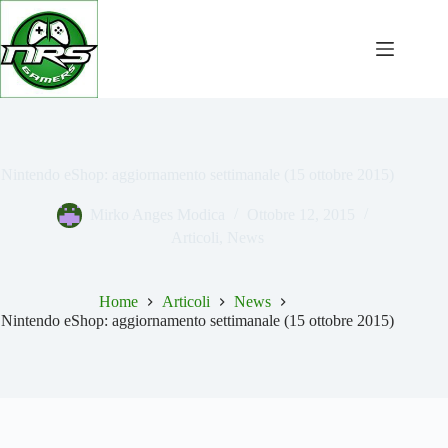
Salta
al
contenuto
Nintendo eShop: aggiornamento settimanale (15 ottobre 2015)
Mirko Anges Modica
Ottobre 12, 2015
Articoli
,
News
Home
Articoli
News
Nintendo eShop: aggiornamento settimanale (15 ottobre 2015)