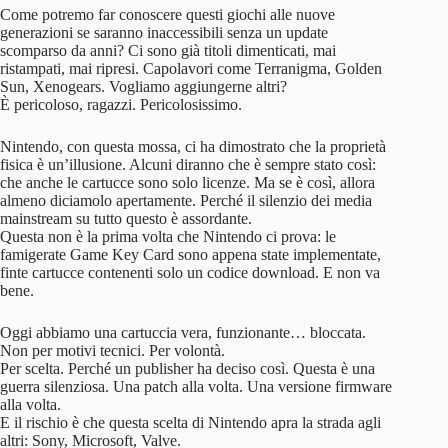
Come potremo far conoscere questi giochi alle nuove
generazioni se saranno inaccessibili senza un update
scomparso da anni? Ci sono già titoli dimenticati, mai
ristampati, mai ripresi. Capolavori come Terranigma, Golden
Sun, Xenogears. Vogliamo aggiungerne altri?
È pericoloso, ragazzi. Pericolosissimo.
Nintendo, con questa mossa, ci ha dimostrato che la proprietà
fisica è un’illusione. Alcuni diranno che è sempre stato così:
che anche le cartucce sono solo licenze. Ma se è così, allora
almeno diciamolo apertamente. Perché il silenzio dei media
mainstream su tutto questo è assordante.
Questa non è la prima volta che Nintendo ci prova: le
famigerate Game Key Card sono appena state implementate,
finte cartucce contenenti solo un codice download. E non va
bene.
Oggi abbiamo una cartuccia vera, funzionante… bloccata.
Non per motivi tecnici. Per volontà.
Per scelta. Perché un publisher ha deciso così. Questa è una
guerra silenziosa. Una patch alla volta. Una versione firmware
alla volta.
E il rischio è che questa scelta di Nintendo apra la strada agli
altri: Sony, Microsoft, Valve.