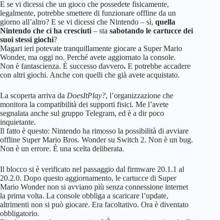
E se vi dicessi che un gioco che possedete fisicamente,
legalmente, potrebbe smettere di funzionare offline da un
giorno all’altro? E se vi dicessi che Nintendo – sì,
quella
Nintendo che ci ha cresciuti
– sta
sabotando le cartucce dei
suoi stessi giochi
?
Magari ieri potevate tranquillamente giocare a Super Mario
Wonder, ma oggi no. Perché avete aggiornato la console.
Non è fantascienza. È successo davvero
.
E potrebbe accadere
con altri giochi. Anche con quelli che già avete acquistato.
La scoperta arriva da
DoesItPlay?
, l’organizzazione che
monitora la compatibilità dei supporti fisici. Me l’avete
segnalata anche sul gruppo Telegram, ed è a dir poco
inquietante.
Il fatto è questo: Nintendo ha rimosso la possibilità di avviare
offline Super Mario Bros. Wonder su Switch 2. Non è un bug.
Non è un errore. È una scelta deliberata.
Il blocco si è verificato nel passaggio dal firmware 20.1.1 al
20.2.0. Dopo questo aggiornamento, le cartucce di Super
Mario Wonder non si avviano più senza connessione internet
la prima volta. La console obbliga a scaricare l’update,
altrimenti non si può giocare. Era facoltativo. Ora è diventato
obbligatorio.