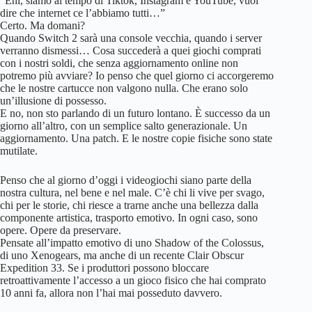
“Ehi, siamo al tempo di Tiktok, Instagram e YouTube, vuol
dire che internet ce l’abbiamo tutti…”
Certo. Ma domani?
Quando Switch 2 sarà una console vecchia, quando i server
verranno dismessi… Cosa succederà a quei giochi comprati
con i nostri soldi, che senza aggiornamento online non
potremo più avviare? Io penso che quel giorno ci accorgeremo
che le nostre cartucce non valgono nulla. Che erano solo
un’illusione di possesso.
E no, non sto parlando di un futuro lontano. È successo da un
giorno all’altro, con un semplice salto generazionale. Un
aggiornamento. Una patch. E le nostre copie fisiche sono state
mutilate.
Penso che al giorno d’oggi i videogiochi siano parte della
nostra cultura, nel bene e nel male. C’è chi li vive per svago,
chi per le storie, chi riesce a trarne anche una bellezza dalla
componente artistica, trasporto emotivo. In ogni caso, sono
opere. Opere da preservare.
Pensate all’impatto emotivo di uno Shadow of the Colossus,
di uno Xenogears, ma anche di un recente Clair Obscur
Expedition 33. Se i produttori possono bloccare
retroattivamente l’accesso a un gioco fisico che hai comprato
10 anni fa, allora non l’hai mai posseduto davvero.