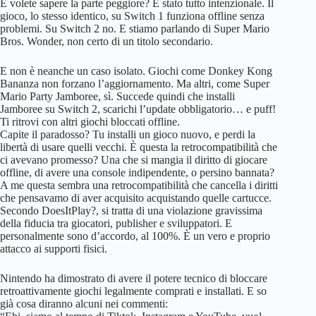
E volete sapere la parte peggiore? È stato tutto intenzionale. Il
gioco, lo stesso identico, su Switch 1 funziona offline senza
problemi. Su Switch 2 no. E stiamo parlando di Super Mario
Bros. Wonder, non certo di un titolo secondario.
E non è neanche un caso isolato. Giochi come Donkey Kong
Bananza non forzano l’aggiornamento. Ma altri, come Super
Mario Party Jamboree, sì. Succede quindi che installi
Jamboree su Switch 2, scarichi l’update obbligatorio… e puff!
Ti ritrovi con altri giochi bloccati offline.
Capite il paradosso? Tu installi un gioco nuovo, e perdi la
libertà di usare quelli vecchi. È questa la retrocompatibilità che
ci avevano promesso? Una che si mangia il diritto di giocare
offline, di avere una console indipendente, o persino bannata?
A me questa sembra una retrocompatibilità che cancella i diritti
che pensavamo di aver acquisito acquistando quelle cartucce.
Secondo DoesItPlay?, si tratta di una violazione gravissima
della fiducia tra giocatori, publisher e sviluppatori. E
personalmente sono d’accordo, al 100%. È un vero e proprio
attacco ai supporti fisici.
Nintendo ha dimostrato di avere il potere tecnico di bloccare
retroattivamente giochi legalmente comprati e installati. E so
già cosa diranno alcuni nei commenti: