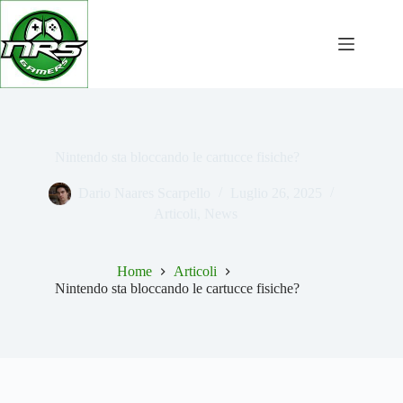
Salta
al
contenuto
Nintendo sta bloccando le cartucce fisiche?
Dario Naares Scarpello
Luglio 26, 2025
Articoli
,
News
Home
Articoli
Nintendo sta bloccando le cartucce fisiche?