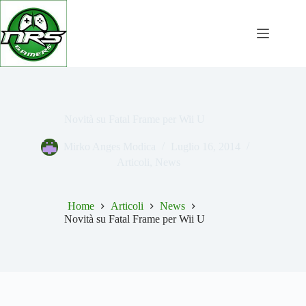
Salta
al
contenuto
Novità su Fatal Frame per Wii U
Mirko Anges Modica
Luglio 16, 2014
Articoli
,
News
Home
Articoli
News
Novità su Fatal Frame per Wii U