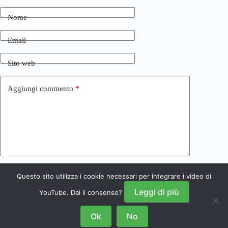
Nome
Email
Sito web
Aggiungi commento
*
Questo sito utilizza i cookie necessari per integrare i video di
Invia commento
Leggi di più
YouTube. Dai il consenso?
Ok
No