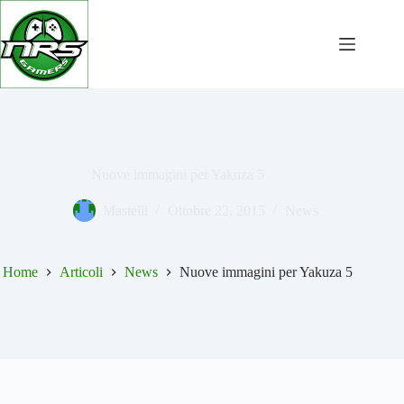
Salta
al
contenuto
Nuove immagini per Yakuza 5
Mastelli
Ottobre 22, 2015
News
Home
Articoli
News
Nuove immagini per Yakuza 5