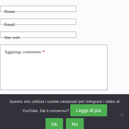
Nome
Email
Sito web
Aggiungi commento
*
Questo sito utilizza i cookie necessari per integrare i video di
Invia commento
Leggi di più
YouTube. Dai il consenso?
Ok
No