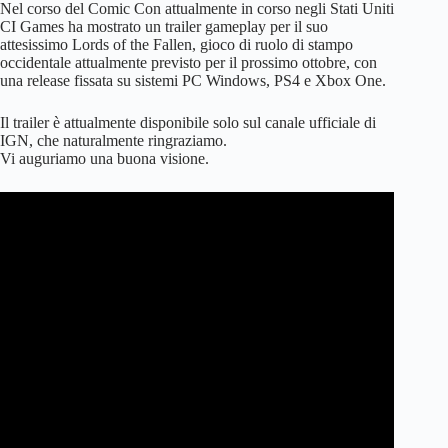
Nel corso del Comic Con attualmente in corso negli Stati Uniti
CI Games ha mostrato un trailer gameplay per il suo
attesissimo Lords of the Fallen, gioco di ruolo di stampo
occidentale attualmente previsto per il prossimo ottobre, con
una release fissata su sistemi PC Windows, PS4 e Xbox One.
Il trailer è attualmente disponibile solo sul canale ufficiale di
IGN, che naturalmente ringraziamo.
Vi auguriamo una buona visione.