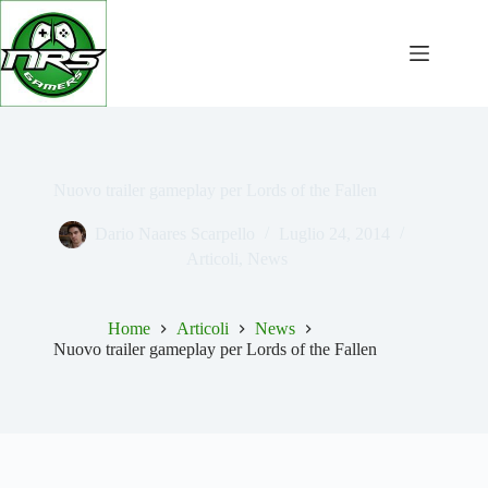
Salta
al
contenuto
Nuovo trailer gameplay per Lords of the Fallen
Dario Naares Scarpello
Luglio 24, 2014
Articoli
,
News
Home
Articoli
News
Nuovo trailer gameplay per Lords of the Fallen