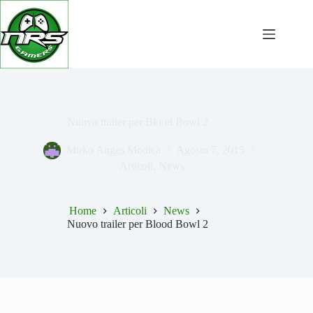
Salta
al
contenuto
Nuovo trailer per Blood Bowl 2
Mirko Anges Modica
Agosto 7, 2015
Articoli
,
News
Home
Articoli
News
Nuovo trailer per Blood Bowl 2