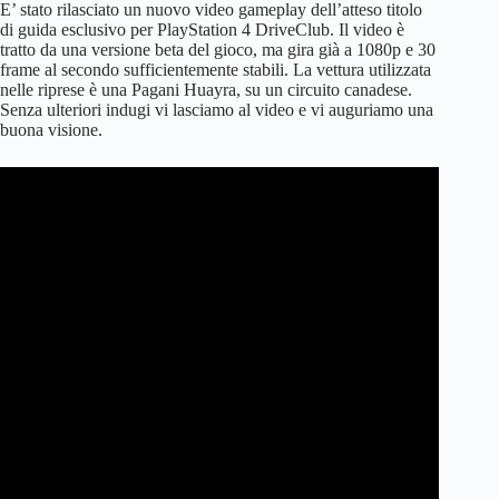
E’ stato rilasciato un nuovo video gameplay dell’atteso titolo
di guida esclusivo per PlayStation 4 DriveClub. Il video è
tratto da una versione beta del gioco, ma gira già a 1080p e 30
frame al secondo sufficientemente stabili. La vettura utilizzata
nelle riprese è una Pagani Huayra, su un circuito canadese.
Senza ulteriori indugi vi lasciamo al video e vi auguriamo una
buona visione.