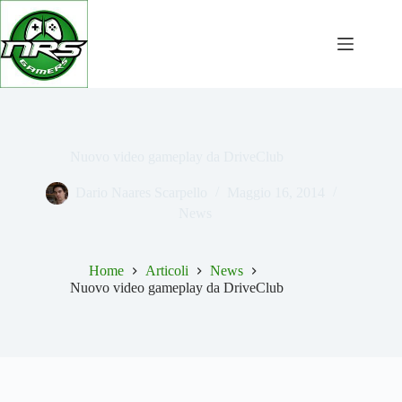
Salta
al
contenuto
Nuovo video gameplay da DriveClub
Dario Naares Scarpello
Maggio 16, 2014
News
Home
Articoli
News
Nuovo video gameplay da DriveClub