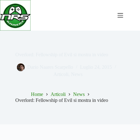
Salta
al
contenuto
Overlord: Fellowship of Evil si mostra in video
Dario Naares Scarpello
Luglio 24, 2015
Articoli
,
News
Home
Articoli
News
Overlord: Fellowship of Evil si mostra in video