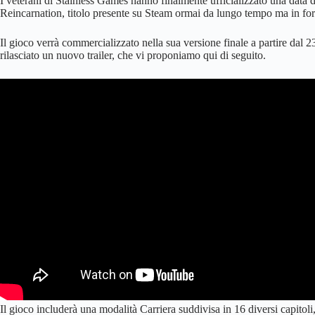
I veterani di Stainless Games hanno finalmente ufficializzato una data 
Reincarnation, titolo presente su Steam ormai da lungo tempo ma in fo
Il gioco verrà commercializzato nella sua versione finale a partire dal
rilasciato un nuovo trailer, che vi proponiamo qui di seguito.
Il gioco includerà una modalità Carriera suddivisa in 16 diversi capitol