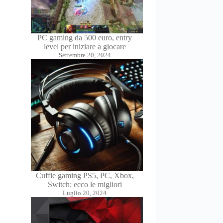
PC gaming da 500 euro, entry
level per iniziare a giocare
Settembre 20, 2024
Cuffie gaming PS5, PC, Xbox,
Switch: ecco le migliori
Luglio 20, 2024