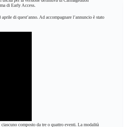
di uscita per la versione definitiva di Carmageddon
rma di Early Access.
 23 aprile di quest’anno. Ad accompagnare l’annuncio è stato
i, ciascuno composto da tre o quattro eventi. La modalità