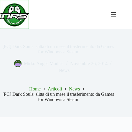
Salta
al
contenuto
[PC] Dark Souls: slitta di un mese il trasferimento da Games
for Windows a Steam
Mirko Anges Modica
Novembre 26, 2014
News
Home
Articoli
News
[PC] Dark Souls: slitta di un mese il trasferimento da Games
for Windows a Steam