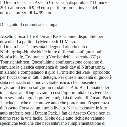
Il Dream Pack 1 di Assetto Corsa sarà disponibile l’11 marzo
2015 al prezzo di 9,99 euro per il pre-order, invece del
normale prezzo di 14,99 euro.
Di seguito il comunicato stampa:
Assetto Corsa 1.1 e il Dream Pack saranno disponibili per il
download a partire da Mercoledì 11 Marzo!
Il Dream Pack 1 presenta il leggendario circuito del
Nürburgring-Nordschleife in tre differenti configurazioni:
Nordschleife, Endurance ((Nordschleife + circuito GP) e
Touristenfahrten. Quest’ultima configurazione consente di
simulare la classica esperienza di track day al Nürburgring,
iniziando e completando il giro all’interno del Park, riprodotto
per l’occasione in tutti i dettagli. Per questa modalità di gioco è
stata realizzata una nuova caratteristica, che consente di
registrare il tempo sul giro in modalità “A to B”. I fanatici dei
track days al “Ring” avranno così l’opportunità di rivivere le
loro sessioni di guida preferite migliaia di volte. Il Dream Pack
1 include anche dieci nuove auto che porteranno l’esperienza
di Assetto Corsa ad un nuovo livello. Nel selezionare le loro
auto preferite per il Dream Pack, i fan di Assetto Corsa non ci
hanno reso la vita facile. Molte delle auto richieste vantano
specifiche tecniche che necessitavano l’implementazione di