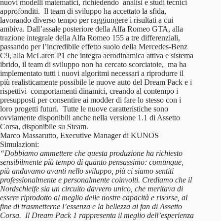
nuovi modelli matematici, richiedendo analisi e studi tecnici
approfonditi. Il team di sviluppo ha accettato la sfida,
lavorando diverso tempo per raggiungere i risultati a cui
ambiva. Dall’assale posteriore della Alfa Romeo GTA, alla
trazione integrale della Alfa Romeo 155 a tre differenziali,
passando per l’incredibile effetto suolo della Mercedes-Benz
C9, alla McLaren P1 che integra aerodinamica attiva e sistema
ibrido, il team di sviluppo non ha cercato scorciatoie, ma ha
implementato tutti i nuovi algoritmi necessari a riprodurre il
più realisticamente possibile le nuove auto del Dream Pack e i
rispettivi comportamenti dinamici, creando al contempo i
presupposti per consentire ai modder di fare lo stesso con i
loro progetti futuri. Tutte le nuove caratteristiche sono
ovviamente disponibili anche nella versione 1.1 di Assetto
Corsa, disponibile su Steam.
Marco Massarutto, Executive Manager di KUNOS
Simulazioni:
“Dobbiamo ammettere che questa produzione ha richiesto
sensibilmente più tempo di quanto pensassimo: comunque,
più andavamo avanti nello sviluppo, più ci siamo sentiti
professionalmente e personalmente coinvolti. Crediamo che il
Nordschleife sia un circuito davvero unico, che meritava di
essere riprodotto al meglio delle nostre capacità e risorse, al
fine di trasmetterne l’essenza e la bellezza ai fan di Assetto
Corsa. Il Dream Pack 1 rappresenta il meglio dell’esperienza