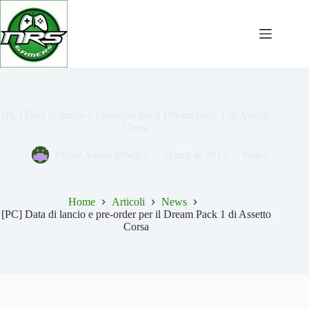
Salta
al
contenuto
[PC] Data di lancio e pre-order per il Dream Pack 1 di Assetto
Corsa
Mirko Anges Modica
Marzo 4, 2015
News
Home
Articoli
News
[PC] Data di lancio e pre-order per il Dream Pack 1 di Assetto
Corsa