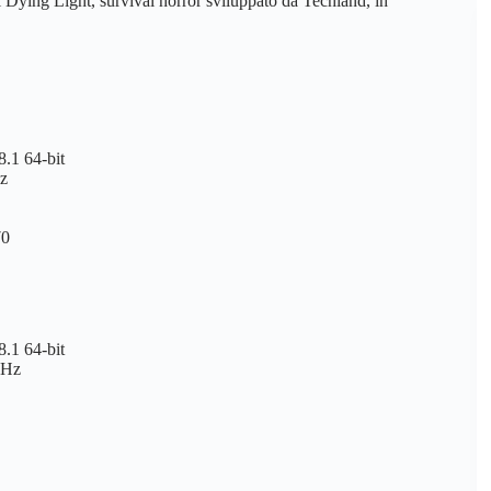
i Dying Light, survival horror sviluppato da Techland, in
.1 64-bit
z
70
.1 64-bit
GHz