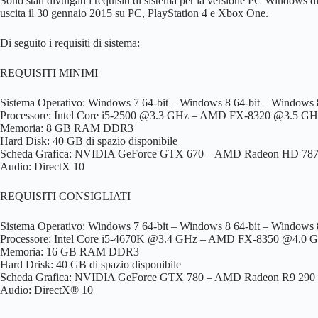
Sono stati divulgati i requisiti di sistema per la versione PC Windows d
uscita il 30 gennaio 2015 su PC, PlayStation 4 e Xbox One.
Di seguito i requisiti di sistema:
REQUISITI MINIMI
Sistema Operativo: Windows 7 64-bit – Windows 8 64-bit – Windows 8
Processore: Intel Core i5-2500 @3.3 GHz – AMD FX-8320 @3.5 GH
Memoria: 8 GB RAM DDR3
Hard Disk: 40 GB di spazio disponibile
Scheda Grafica: NVIDIA GeForce GTX 670 – AMD Radeon HD 78
Audio: DirectX 10
REQUISITI CONSIGLIATI
Sistema Operativo: Windows 7 64-bit – Windows 8 64-bit – Windows 8
Processore: Intel Core i5-4670K @3.4 GHz – AMD FX-8350 @4.0 
Memoria: 16 GB RAM DDR3
Hard Drisk: 40 GB di spazio disponibile
Scheda Grafica: NVIDIA GeForce GTX 780 – AMD Radeon R9 290
Audio: DirectX® 10