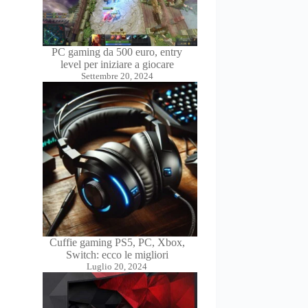
PC gaming da 500 euro, entry
level per iniziare a giocare
Settembre 20, 2024
Cuffie gaming PS5, PC, Xbox,
Switch: ecco le migliori
Luglio 20, 2024