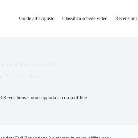
Guide all’acquisto
Classifica schede video
Recensioni
non supporta la co-op offline
io 25, 2015
News
 Revelations 2 non supporta la co-op offline