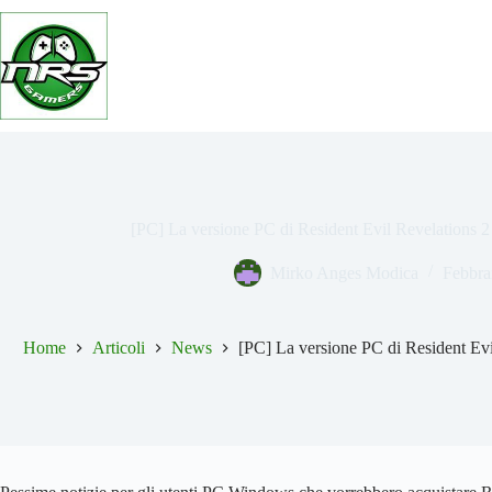
Salta
al
contenuto
[PC] La versione PC di Resident Evil Revelations 2 
Mirko Anges Modica
Febbra
Home
Articoli
News
[PC] La versione PC di Resident Evil