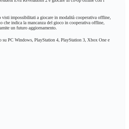
sident Evil Revelations 2 e giocare in co-op offline con i
visti impossibilitati a giocare in modalità cooperativa offline,
o che indica la mancanza del gioco in cooperativa offline,
tramite un futuro aggiornamento.
arzo su PC Windows, PlayStation 4, PlayStation 3, Xbox One e