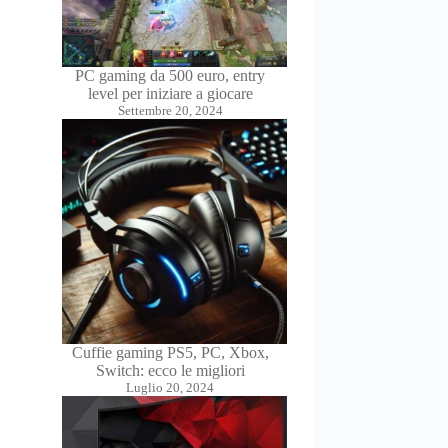
PC gaming da 500 euro, entry
level per iniziare a giocare
Settembre 20, 2024
Cuffie gaming PS5, PC, Xbox,
Switch: ecco le migliori
Luglio 20, 2024