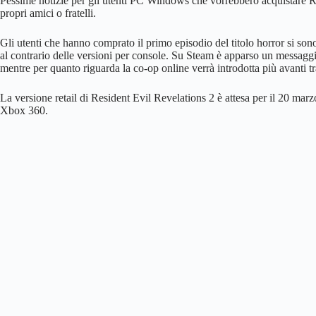
Pessime notizie per gli utenti PC Windows che vorrebbero acquistare Re
propri amici o fratelli.
Gli utenti che hanno comprato il primo episodio del titolo horror si sono 
al contrario delle versioni per console. Su Steam è apparso un messaggi
mentre per quanto riguarda la co-op online verrà introdotta più avanti 
La versione retail di Resident Evil Revelations 2 è attesa per il 20 m
Xbox 360.