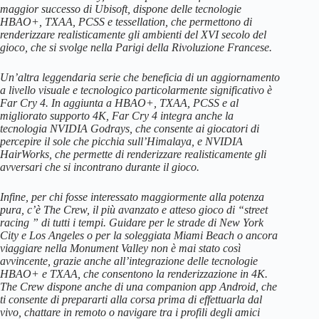
maggior successo di Ubisoft, dispone delle tecnologie
HBAO+, TXAA, PCSS e tessellation, che permettono di
renderizzare realisticamente gli ambienti del XVI secolo del
gioco, che si svolge nella Parigi della Rivoluzione Francese.
Un’altra leggendaria serie che beneficia di un aggiornamento
a livello visuale e tecnologico particolarmente significativo è
Far Cry 4. In aggiunta a HBAO+, TXAA, PCSS e al
migliorato supporto 4K, Far Cry 4 integra anche la
tecnologia NVIDIA Godrays, che consente ai giocatori di
percepire il sole che picchia sull’Himalaya, e NVIDIA
HairWorks, che permette di renderizzare realisticamente gli
avversari che si incontrano durante il gioco.
Infine, per chi fosse interessato maggiormente alla potenza
pura, c’è The Crew, il più avanzato e atteso gioco di “street
racing ” di tutti i tempi. Guidare per le strade di New York
City e Los Angeles o per la soleggiata Miami Beach o ancora
viaggiare nella Monument Valley non è mai stato così
avvincente, grazie anche all’integrazione delle tecnologie
HBAO+ e TXAA, che consentono la renderizzazione in 4K.
The Crew dispone anche di una companion app Android, che
ti consente di prepararti alla corsa prima di effettuarla dal
vivo, chattare in remoto o navigare tra i profili degli amici