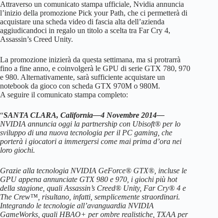
Attraverso un comunicato stampa ufficiale, Nvidia annuncia
l’inizio della promozione Pick your Path, che ci permetterà di
acquistare una scheda video di fascia alta dell’azienda
aggiudicandoci in regalo un titolo a scelta tra Far Cry 4,
Assassin’s Creed Unity.
La promozione inizierà da questa settimana, ma si protrarrà
fino a fine anno, e coinvolgerà le GPU di serie GTX 780, 970
e 980. Alternativamente, sarà sufficiente acquistare un
notebook da gioco con scheda GTX 970M o 980M.
A seguire il comunicato stampa completo:
“
SANTA CLARA, California—4 Novembre 2014—
NVIDIA annuncia oggi la partnership con Ubisoft® per lo
sviluppo di una nuova tecnologia per il PC gaming, che
porterà i giocatori a immergersi come mai prima d’ora nei
loro giochi.
Grazie alla tecnologia NVIDIA GeForce® GTX®, incluse le
GPU appena annunciate GTX 980 e 970, i giochi più hot
della stagione, quali Assassin’s Creed® Unity, Far Cry® 4 e
The Crew™, risultano, infatti, semplicemente straordinari.
Integrando le tecnologie all’avanguardia NVIDIA
GameWorks, quali HBAO+ per ombre realistiche, TXAA per