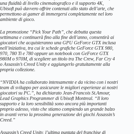
una fluidità di livello cinematografico e il supporto 4K,
Ubisoft può davvero offrire contenuti allo stato dell’arte, che
permettono ai gamer di immergersi completamente nel loro
ambiente di gioco.
La promozione “Pick Your Path”, che debutta questa
settimana e continuerà fino alla fine dell’anno, consentirà ai
giocatori che acquisteranno una GPU GeForce GTX inclusa
nell’iniziativa, tra cui le schede grafiche GeForce GTX 980,
970, 780 Ti e 780 oppure un notebook con GeForce GTX
980M o 970M, di scegliere un titolo tra The Crew, Far Cry 4
o Assassin’s Creed Unity e aggiungerlo gratuitamente alla
propria collezione.
“NVIDIA ha collaborato intensamente e da vicino con i nostri
team di sviluppo per assicurare le migliori esperienze ai nostri
giocatori su PC.”, ha dichiarato Jean-Francois St.Amour,
Lead Graphics Programmer di Ubisoft Montreal. “Il loro
supporto e la loro sensibilità sono ancora più importanti
proprio adesso, visto che stiamo compiendo un grande balzo
in avanti verso la prossima generazione dei giochi Assassin’s
Creed.”
Assassin’s Creed Unity, l’ultima puntata del franchise di