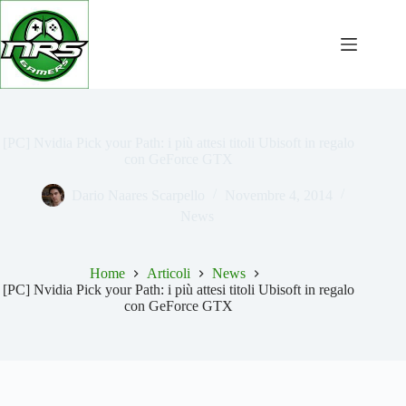
Salta
al
contenuto
[PC] Nvidia Pick your Path: i più attesi titoli Ubisoft in regalo
con GeForce GTX
Dario Naares Scarpello
Novembre 4, 2014
News
Home
Articoli
News
[PC] Nvidia Pick your Path: i più attesi titoli Ubisoft in regalo
con GeForce GTX