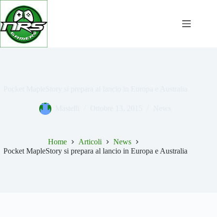
Salta
al
contenuto
Pocket MapleStory si prepara al lancio in Europa e Australia
Mastelli
Ottobre 13, 2015
News
Home
Articoli
News
Pocket MapleStory si prepara al lancio in Europa e Australia