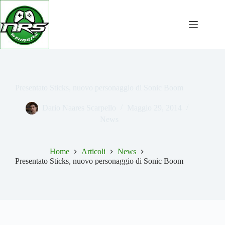
Salta
al
contenuto
Presentato Sticks, nuovo personaggio di Sonic Boom
Dario Naares Scarpello
Maggio 29, 2014
News
Home
Articoli
News
Presentato Sticks, nuovo personaggio di Sonic Boom