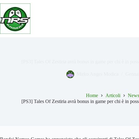
Salta
al
contenuto
[PS3] Tales Of Zestiria avrà bonus in game per chi è in posse
Mirko Anges Modica
Gennai
Home
Articoli
New
[PS3] Tales Of Zestiria avrà bonus in game per chi è in posse