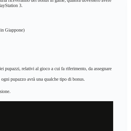
iria riceveranno dei bonus in game, qualora dovessero avere
layStation 3.
e in Giappone)
ei pupazzi, relativi al gioco a cui fa riferimento, da assegnare
ogni pupazzo avrà una qualche tipo di bonus.
sione.