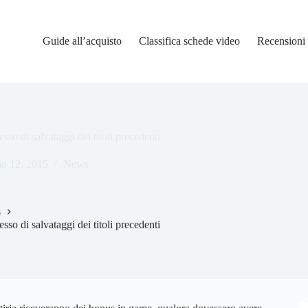
Guide all’acquisto
Classifica schede video
Recensioni
sso di salvataggi dei titoli precedenti
o 12, 2015
News
s
sso di salvataggi dei titoli precedenti