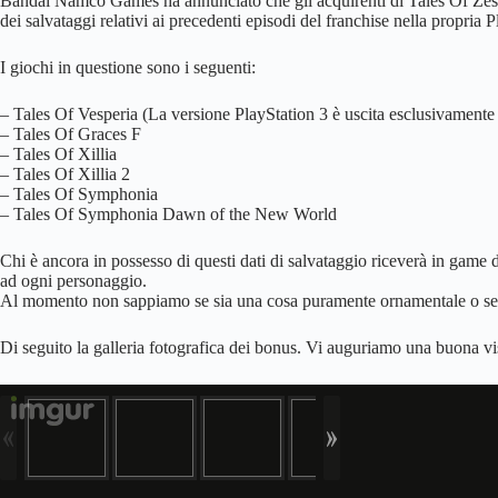
Bandai Namco Games ha annunciato che gli acquirenti di Tales Of Zest
dei salvataggi relativi ai precedenti episodi del franchise nella propria P
I giochi in questione sono i seguenti:
– Tales Of Vesperia (La versione PlayStation 3 è uscita esclusivament
– Tales Of Graces F
– Tales Of Xillia
– Tales Of Xillia 2
– Tales Of Symphonia
– Tales Of Symphonia Dawn of the New World
Chi è ancora in possesso di questi dati di salvataggio riceverà in game d
ad ogni personaggio.
Al momento non sappiamo se sia una cosa puramente ornamentale o se 
Di seguito la galleria fotografica dei bonus. Vi auguriamo una buona vi