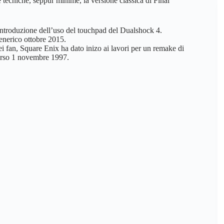
tecniche, seppur minime, la versione classica di Final
ntroduzione dell’uso del touchpad del Dualshock 4.
enerico ottobre 2015.
ei fan, Square Enix ha dato inizo ai lavori per un remake di
corso 1 novembre 1997.