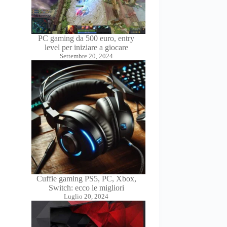
PC gaming da 500 euro, entry
level per iniziare a giocare
Settembre 20, 2024
Cuffie gaming PS5, PC, Xbox,
Switch: ecco le migliori
Luglio 20, 2024