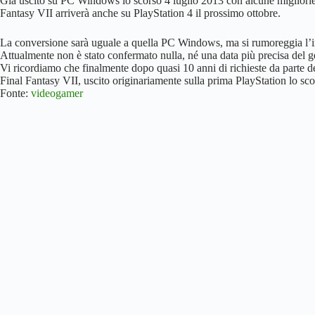
Già uscito su PC Windows lo scorso 4 luglio 2013 con alcune migliorie 
Fantasy VII arriverà anche su PlayStation 4 il prossimo ottobre.
La conversione sarà uguale a quella PC Windows, ma si rumoreggia l’i
Attualmente non è stato confermato nulla, né una data più precisa del g
Vi ricordiamo che finalmente dopo quasi 10 anni di richieste da parte d
Final Fantasy VII, uscito originariamente sulla prima PlayStation lo s
Fonte:
videogamer