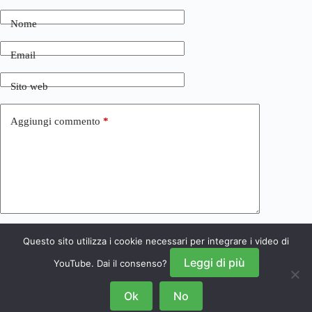
Nome
Email
Sito web
Aggiungi commento
*
Questo sito utilizza i cookie necessari per integrare i video di
Invia commento
Leggi di più
YouTube. Dai il consenso?
Ok
No