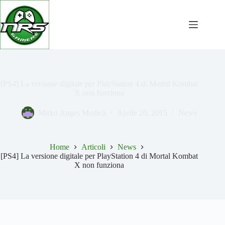
Salta
al
contenuto
[PS4] La versione digitale per PlayStation 4 di Mortal Kombat
X non funziona
Mirko Anges Modica
Aprile 20, 2015
News
Home
Articoli
News
[PS4] La versione digitale per PlayStation 4 di Mortal Kombat
X non funziona