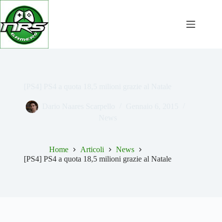
Salta
al
contenuto
[PS4] PS4 a quota 18,5 milioni grazie al Natale
Dario Naares Scarpello
Gennaio 6, 2015
News
Home
Articoli
News
[PS4] PS4 a quota 18,5 milioni grazie al Natale