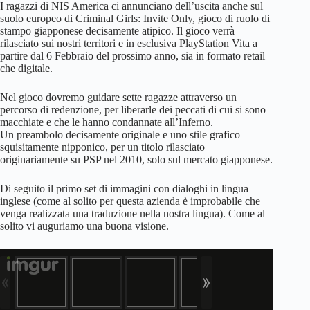
I ragazzi di NIS America ci annunciano dell’uscita anche sul
suolo europeo di Criminal Girls: Invite Only, gioco di ruolo di
stampo giapponese decisamente atipico. Il gioco verrà
rilasciato sui nostri territori e in esclusiva PlayStation Vita a
partire dal 6 Febbraio del prossimo anno, sia in formato retail
che digitale.
Nel gioco dovremo guidare sette ragazze attraverso un
percorso di redenzione, per liberarle dei peccati di cui si sono
macchiate e che le hanno condannate all’Inferno.
Un preambolo decisamente originale e uno stile grafico
squisitamente nipponico, per un titolo rilasciato
originariamente su PSP nel 2010, solo sul mercato giapponese.
Di seguito il primo set di immagini con dialoghi in lingua
inglese (come al solito per questa azienda è improbabile che
venga realizzata una traduzione nella nostra lingua). Come al
solito vi auguriamo una buona visione.