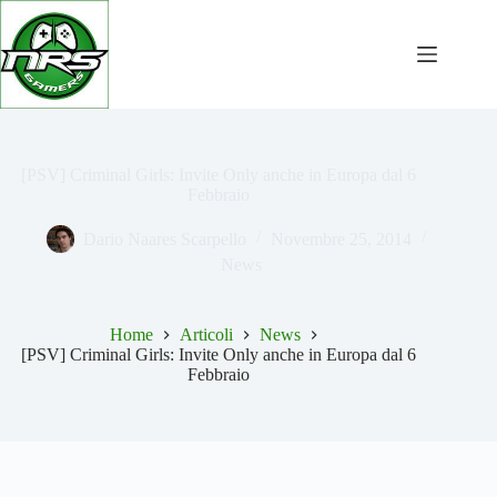
Salta
al
contenuto
[PSV] Criminal Girls: Invite Only anche in Europa dal 6
Febbraio
Dario Naares Scarpello
Novembre 25, 2014
News
Home
Articoli
News
[PSV] Criminal Girls: Invite Only anche in Europa dal 6
Febbraio