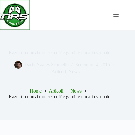
Salta
al
contenuto
Razer tra nuovi mouse, cuffie gaming e realtà virtuale
Dario Naares Scarpello
Settembre 4, 2015
Articoli
,
News
Home
Articoli
News
Razer tra nuovi mouse, cuffie gaming e realtà virtuale