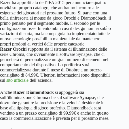
Razer ha approfittato dell’IFA 2015 per annunciare quattro
novità sul proprio catalogo, che andranno incontro alle
esigenze dei giocatori nel prossimo futuro. Si parte con una
bella rinfrescata ai mouse da gioco Orochi e Diamondback, il
primo pensato per il segmento mobile, il secondo per le
configurazioni fisse. In entrambi i casi il design non ha subìto
variazioni di sorta, ma la compagnia ha implementato tutte le
nuove tecnologie possibili in maniera tale da mantenere i
propri prodotti ai vertici delle proprie categorie.
Razer Orochi
supporta sia il sistema di illuminazione delle
serie Chroma, che ovviamente il software Synapse, che ci
permetterà di personalizzare un gran numero di elementi nel
comportamento del dispositivo. La periferica sarà
commercializzata durante il mese di Ottobre a un prezzo
consigliato di 84,99€. Ulteriori informazioni sono disponibili
sul
sito ufficiale
dell’azienda.
Anche
Razer Diamondback
si appoggerà sia
sull’illuminazione Chroma che sul software Synapse, che
dovrebbe garantire la precisione e la velocità desiderate in
base alla tipologia di gioco preferito. Diamondback sarà
venduto a un prezzo consigliato di 99,99€ e anche in questo
caso la commercializzazione è prevista per il prossimo mese.