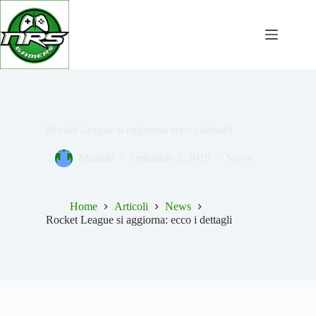
Salta
al
contenuto
Rocket League si aggiorna: ecco i dettagli
Mastelli
Settembre 3, 2015
News
Home
Articoli
News
Rocket League si aggiorna: ecco i dettagli