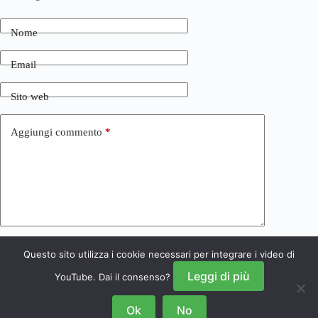
Nome
Email
Sito web
Aggiungi commento
*
Questo sito utilizza i cookie necessari per integrare i video di
Invia commento
Leggi di più
YouTube. Dai il consenso?
Ok
No