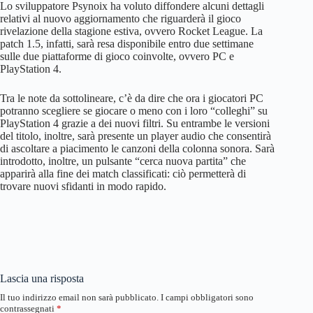
Lo sviluppatore Psynoix ha voluto diffondere alcuni dettagli
relativi al nuovo aggiornamento che riguarderà il gioco
rivelazione della stagione estiva, ovvero Rocket League. La
patch 1.5, infatti, sarà resa disponibile entro due settimane
sulle due piattaforme di gioco coinvolte, ovvero PC e
PlayStation 4.
Tra le note da sottolineare, c’è da dire che ora i giocatori PC
potranno scegliere se giocare o meno con i loro “colleghi” su
PlayStation 4 grazie a dei nuovi filtri. Su entrambe le versioni
del titolo, inoltre, sarà presente un player audio che consentirà
di ascoltare a piacimento le canzoni della colonna sonora. Sarà
introdotto, inoltre, un pulsante “cerca nuova partita” che
apparirà alla fine dei match classificati: ciò permetterà di
trovare nuovi sfidanti in modo rapido.
Lascia una risposta
Il tuo indirizzo email non sarà pubblicato.
I campi obbligatori sono
contrassegnati
*